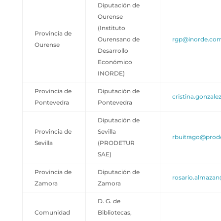
Diputación de
Ourense
(Instituto
Provincia de
Ourensano de
rgp@inorde.co
Ourense
Desarrollo
Económico
INORDE)
Provincia de
Diputación de
cristina.gonzal
Pontevedra
Pontevedra
Diputación de
Provincia de
Sevilla
rbuitrago@prode
Sevilla
(PRODETUR
SAE)
Provincia de
Diputación de
rosario.almaza
Zamora
Zamora
D. G. de
Comunidad
Bibliotecas,