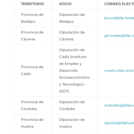
TERRITORIO
SOCIO
CORREO ELEC
Provincia de
Diputación de
jlucas@dip-bada
Badajoz
Badajoz
Provincia de
Diputación de
gmorales@dip-c
Cáceres
Cáceres
Diputación de
Cádiz (Instituto
de Empleo y
Provincia de
Desarrollo
noelia.villar.alv
Cádiz
Socioeconómico
y Tecnológico -
IEDT)
Provincia de
Diputación de
ecasadog@dipu
Córdoba
Córdoba
Provincia de
Diputación de
egvidal@diphuel
Huelva
Huelva