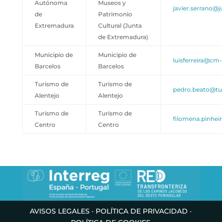
Autónoma
Museos y
javier.serrano@j
de
Patrimonio
Extremadura
Cultural (Junta
de Extremadura)
Municipio de
Municipio de
luisferreira@cm-
Barcelos
Barcelos
Turismo de
Turismo de
pedro.beato@tur
Alentejo
Alentejo
Turismo de
Turismo de
filomena.pinhe
Centro
Centro
AVISOS LEGALES
·
POLÍTICA DE PRIVACIDAD
·